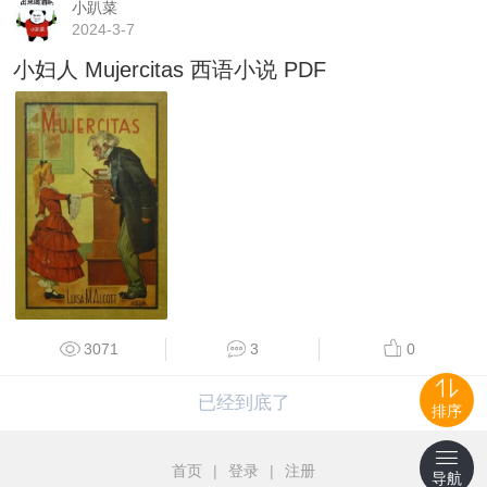
小趴菜
2024-3-7
小妇人 Mujercitas 西语小说 PDF
3071
3
0
已经到底了
排序
首页
|
登录
|
注册
导航