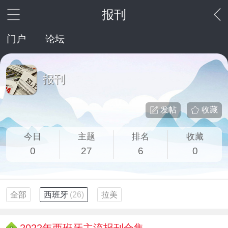
报刊
门户
论坛
报刊
发帖
收藏
今日
主题
排名
收藏
0
27
6
0
全部
西班牙
(26)
拉美