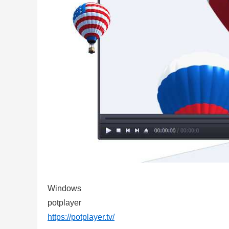
Windows
potplayer
https://potplayer.tv/