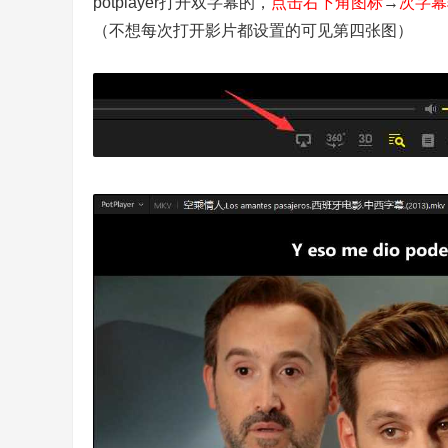
potplayer打开双字幕的，
点击右下角图标
→
次字幕
（不想每次打开影片都设置的可见第四张图）