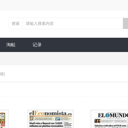
搜索
淘帖
记录
接]