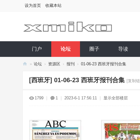
设为首页
收藏本站
门户
论坛
圈子
导读
»
论坛
›
资源区
›
报刊
›
01-06-23 西班牙报刊合集
西
[西班牙]
01-06-23 西班牙报刊合集
[复制链
小
库
1799
|
1
|
2023-6-1 17:56:11
|
显示全部楼层