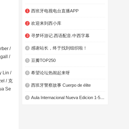
西班牙电视电台直播APP
1
欢迎来到西小库
2
寻梦环游记.西语配音.中西字幕
3
感谢站长，终于找到组织啦！
er /
4
ll /
豆瓣TOP250
5
Lin /
希望论坛热闹起来呀
6
el / 克
西班牙警察故事 Cuerpo de élite
7
ua Se
Aula Internacional Nueva Edicion 1-5 PDF+Audio
8