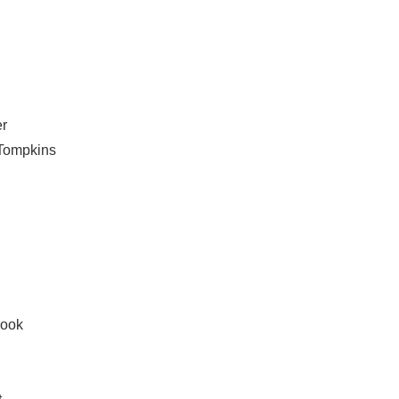
r
pkins
ook