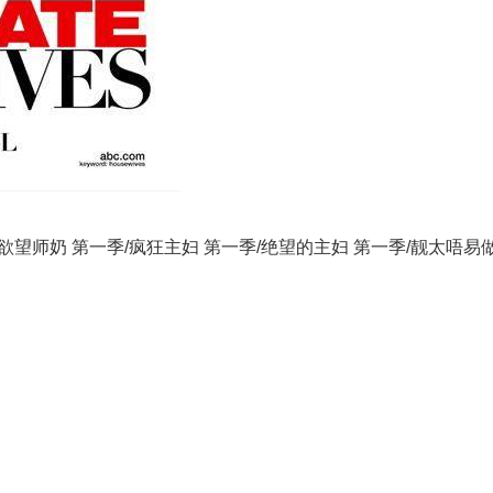
望师奶 第一季/疯狂主妇 第一季/绝望的主妇 第一季/靓太唔易做