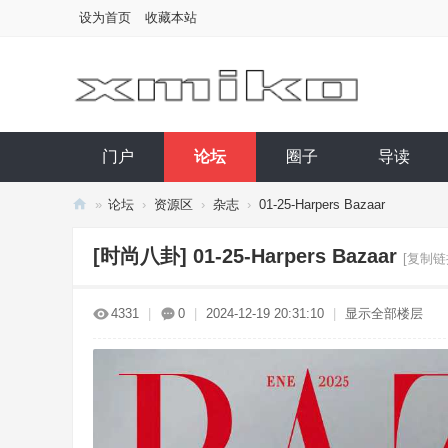
设为首页
收藏本站
门户
论坛
圈子
导读
»
论坛
›
资源区
›
杂志
›
01-25-Harpers Bazaar
西
[时尚八卦]
01-25-Harpers Bazaar
[复制链
小
库
4331
|
0
|
2024-12-19 20:31:10
|
显示全部楼层