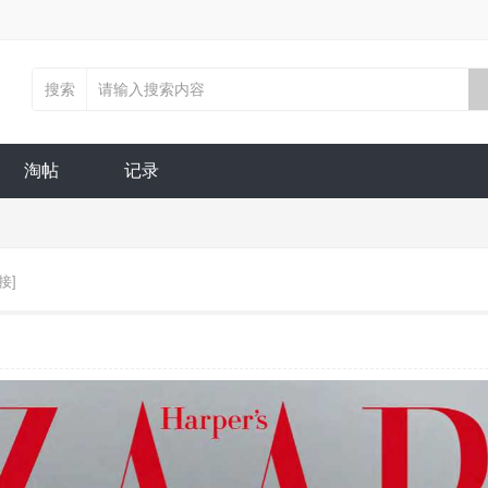
搜索
淘帖
记录
接]